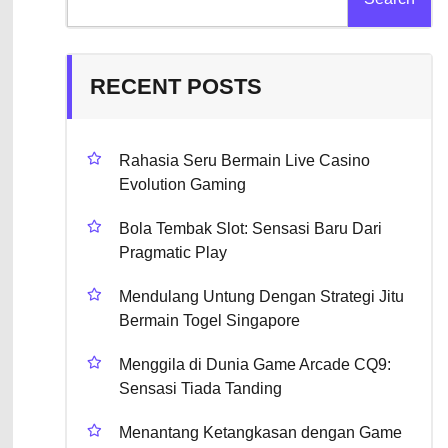
RECENT POSTS
Rahasia Seru Bermain Live Casino
Evolution Gaming
Bola Tembak Slot: Sensasi Baru Dari
Pragmatic Play
Mendulang Untung Dengan Strategi Jitu
Bermain Togel Singapore
Menggila di Dunia Game Arcade CQ9:
Sensasi Tiada Tanding
Menantang Ketangkasan dengan Game