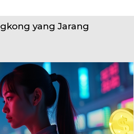
ngkong yang Jarang