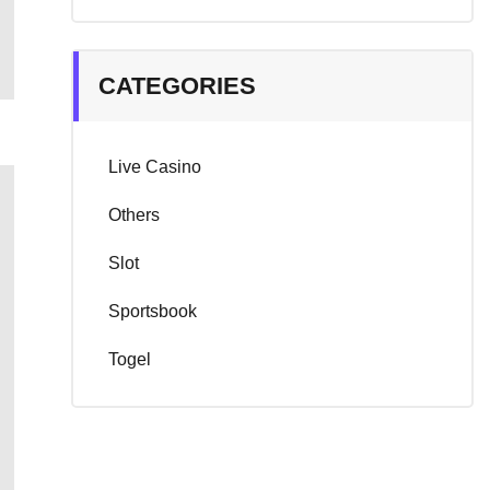
CATEGORIES
Live Casino
Others
Slot
Sportsbook
Togel