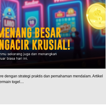
e dengan strategi praktis dan pemahaman mendalam. Artikel
bermain togel…