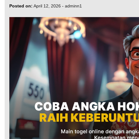
Posted on:
April 12, 2026
-
adminn1