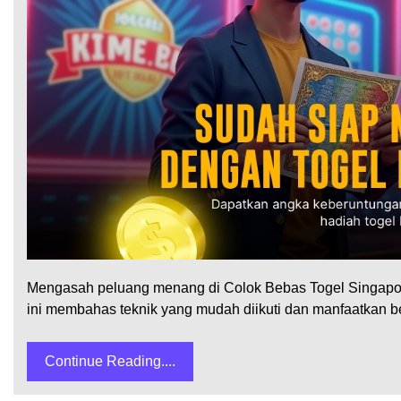
Mengasah peluang menang di Colok Bebas Togel Singapor
ini membahas teknik yang mudah diikuti dan manfaatkan 
Continue Reading....