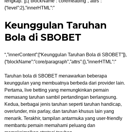
lengkap.”]},{“blockName”:”core/heading”,”attrs”:
{“level”:2},”innerHTML”:”
Keunggulan Taruhan
Bola di SBOBET
“,”innerContent”:[“Keunggulan Taruhan Bola di SBOBET”]},
{“blockName”:”core/paragraph”,”attrs”:{},”innerHTML”:”
Taruhan bola di SBOBET menawarkan beberapa
keunggulan yang membuatnya berbeda dari provider lain.
Pertama, live betting yang memungkinkan pemain
memasang taruhan sambil pertandingan berlangsung.
Kedua, berbagai jenis taruhan seperti taruhan handicap,
over/under, mix parlay, dan taruhan khusus lain yang
menarik. Terakhir, tampilan antarmuka yang user-friendly
membantu pemain memahami peluang dan