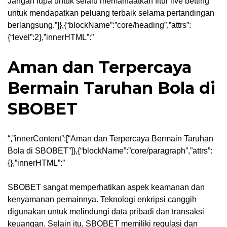
Jangan lupa untuk selalu memanfaatkan fitur live betting
untuk mendapatkan peluang terbaik selama pertandingan
berlangsung.”]},{“blockName”:”core/heading”,”attrs”:
{“level”:2},”innerHTML”:”
Aman dan Terpercaya
Bermain Taruhan Bola di
SBOBET
“,”innerContent”:[“Aman dan Terpercaya Bermain Taruhan
Bola di SBOBET”]},{“blockName”:”core/paragraph”,”attrs”:
{},”innerHTML”:”
SBOBET sangat memperhatikan aspek keamanan dan
kenyamanan pemainnya. Teknologi enkripsi canggih
digunakan untuk melindungi data pribadi dan transaksi
keuangan. Selain itu, SBOBET memiliki regulasi dan