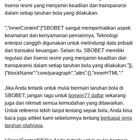
lisensi resmi yang menjamin keadilan dan transparansi
dalam setiap taruhan bola yang dilakukan.
“,”innerContent”:[“SBOBET sangat memperhatikan aspek
keamanan dan kenyamanan pemainnya. Teknologi
enkripsi canggih digunakan untuk melindungi data pribadi
dan transaksi keuangan. Selain itu, SBOBET memiliki
regulasi dan lisensi resmi yang menjamin keadilan dan
transparansi dalam setiap taruhan bola yang dilakukan.”]},
{“blockName”:”core/paragraph”,”attrs”:{},”innerHTML”:”
Jika Anda tertarik untuk mulai bermain taruhan bola di
SBOBET, jangan ragu untuk
boswin77 daftar
sekarang
juga dan nikmati semua kemudahan yang ditawarkan.
Untuk referensi lebih lanjut tentang sepak bola, Anda bisa
baca juga artikel kami sebelumnya tentang
berbagai jenis
taruhan olahraga
.