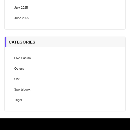
July 2025
June 2025
CATEGORIES
Live Casino
Others
Slot
Sportsbook
Togel