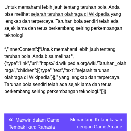
Untuk memahami lebih jauh tentang taruhan bola, Anda
bisa melihat
sejarah taruhan olahraga di Wikipedia
yang
lengkap dan terpercaya. Taruhan bola sendiri telah ada
sejak lama dan terus berkembang seiring perkembangan
teknologi.
“,”innerContent”:[“Untuk memahami lebih jauh tentang
taruhan bola, Anda bisa melihat “,
{“type”:”link”,”url”:”https://id.wikipedia.org/wiki/Taruhan_olah
raga”,”children”:[{“type”:”text”,”text”:”sejarah taruhan
olahraga di Wikipedia”}]},” yang lengkap dan terpercaya.
Taruhan bola sendiri telah ada sejak lama dan terus
berkembang seiring perkembangan teknologi.”]}]}
Post
Menantang Ketangkasan
Maxwin dalam Game
dengan Game Arcade
Tembak Ikan: Rahasia