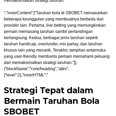
memaksimalkan strategi taruhan.
“,”innerContent”:[“Taruhan bola di SBOBET menawarkan
beberapa keunggulan yang membuatnya berbeda dari
provider lain. Pertama, live betting yang memungkinkan
pemain memasang taruhan sambil pertandingan
berlangsung. Kedua, berbagai jenis taruhan seperti
taruhan handicap, over/under, mix parlay, dan taruhan
khusus lain yang menarik. Terakhir, tampilan antarmuka
yang user-friendly membantu pemain memahami peluang
dan memaksimalkan strategi taruhan.”]},
{“blockName”:”core/heading”,”attrs”:
{“level”:2},”innerHTML”:”
Strategi Tepat dalam
Bermain Taruhan Bola
SBOBET