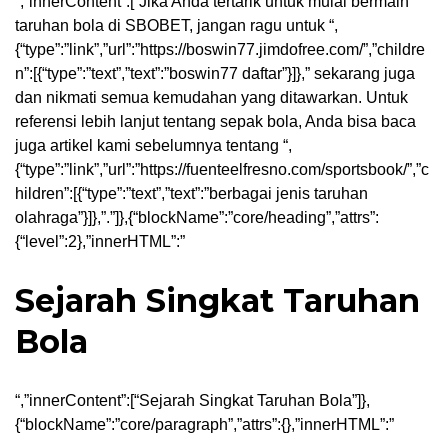
“,”innerContent”:[“Jika Anda tertarik untuk mulai bermain
taruhan bola di SBOBET, jangan ragu untuk “,
{“type”:”link”,”url”:”https://boswin77.jimdofree.com/”,”childre
n”:[{“type”:”text”,”text”:”boswin77 daftar”}]},” sekarang juga
dan nikmati semua kemudahan yang ditawarkan. Untuk
referensi lebih lanjut tentang sepak bola, Anda bisa baca
juga artikel kami sebelumnya tentang “,
{“type”:”link”,”url”:”https://fuenteelfresno.com/sportsbook/”,”c
hildren”:[{“type”:”text”,”text”:”berbagai jenis taruhan
olahraga”}]},”.”]},{“blockName”:”core/heading”,”attrs”:
{“level”:2},”innerHTML”:”
Sejarah Singkat Taruhan
Bola
“,”innerContent”:[“Sejarah Singkat Taruhan Bola”]},
{“blockName”:”core/paragraph”,”attrs”:{},”innerHTML”:”