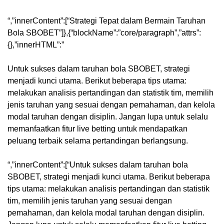
“,”innerContent”:[“Strategi Tepat dalam Bermain Taruhan
Bola SBOBET”]},{“blockName”:”core/paragraph”,”attrs”:
{},”innerHTML”:”
Untuk sukses dalam taruhan bola SBOBET, strategi
menjadi kunci utama. Berikut beberapa tips utama:
melakukan analisis pertandingan dan statistik tim, memilih
jenis taruhan yang sesuai dengan pemahaman, dan kelola
modal taruhan dengan disiplin. Jangan lupa untuk selalu
memanfaatkan fitur live betting untuk mendapatkan
peluang terbaik selama pertandingan berlangsung.
“,”innerContent”:[“Untuk sukses dalam taruhan bola
SBOBET, strategi menjadi kunci utama. Berikut beberapa
tips utama: melakukan analisis pertandingan dan statistik
tim, memilih jenis taruhan yang sesuai dengan
pemahaman, dan kelola modal taruhan dengan disiplin.