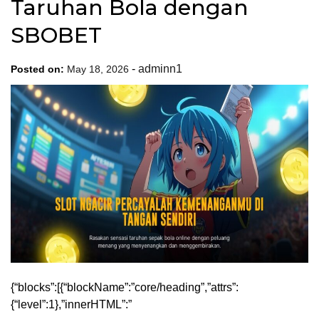
Taruhan Bola dengan
SBOBET
-
adminn1
Posted on:
May 18, 2026
{“blocks”:[{“blockName”:”core/heading”,”attrs”:
{“level”:1},”innerHTML”:”