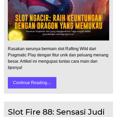
Rasakan serunya bermain slot Rafting Wild dari
Pragmatic Play dengan fitur unik dan peluang menang
besar. Artikel ini mengupas tuntas cara main dan
tipsnya!
Continue Reading....
Slot Fire 88: Sensasi Judi