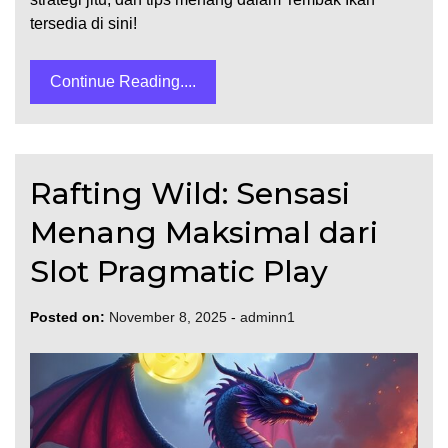
tersedia di sini!
Continue Reading....
Rafting Wild: Sensasi
Menang Maksimal dari
Slot Pragmatic Play
Posted on:
November 8, 2025
-
adminn1