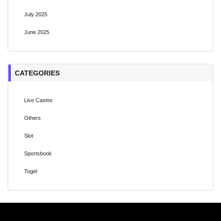
July 2025
June 2025
CATEGORIES
Live Casino
Others
Slot
Sportsbook
Togel