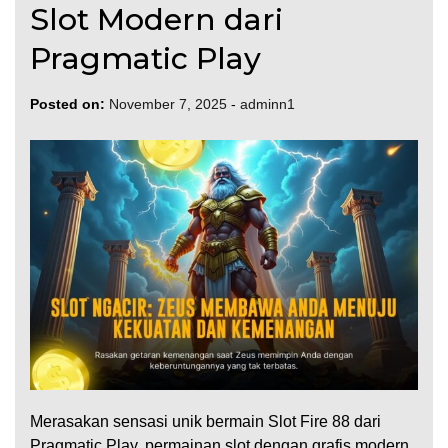
Slot Modern dari
Pragmatic Play
Posted on:
November 7, 2025
-
adminn1
Merasakan sensasi unik bermain Slot Fire 88 dari
Pragmatic Play, permainan slot dengan grafis modern