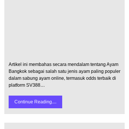
Artikel ini membahas secara mendalam tentang Ayam
Bangkok sebagai salah satu jenis ayam paling populer
dalam sabung ayam online, termasuk odds terbaik di
platform SV388…
Continue Reading....