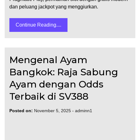
dan peluang jackpot yang menggiurkan.
Continue Reading....
Mengenal Ayam
Bangkok: Raja Sabung
Ayam dengan Odds
Terbaik di SV388
Posted on:
November 5, 2025
-
adminn1