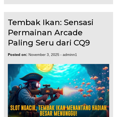
Tembak Ikan: Sensasi
Permainan Arcade
Paling Seru dari CQ9
Posted on:
November 3, 2025
-
adminn1