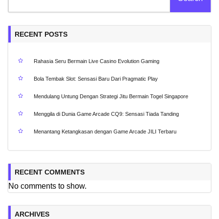
RECENT POSTS
Rahasia Seru Bermain Live Casino Evolution Gaming
Bola Tembak Slot: Sensasi Baru Dari Pragmatic Play
Mendulang Untung Dengan Strategi Jitu Bermain Togel Singapore
Menggila di Dunia Game Arcade CQ9: Sensasi Tiada Tanding
Menantang Ketangkasan dengan Game Arcade JILI Terbaru
RECENT COMMENTS
No comments to show.
ARCHIVES