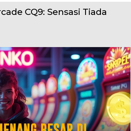
cade CQ9: Sensasi Tiada