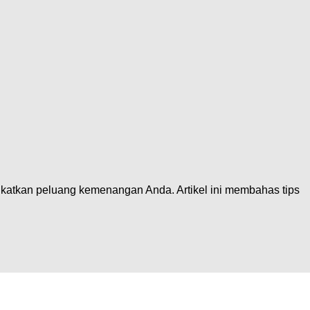
ingkatkan peluang kemenangan Anda. Artikel ini membahas tips