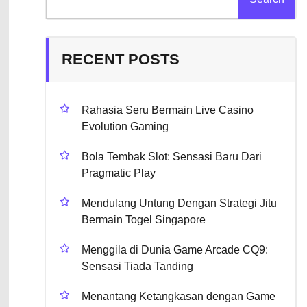
RECENT POSTS
Rahasia Seru Bermain Live Casino
Evolution Gaming
Bola Tembak Slot: Sensasi Baru Dari
Pragmatic Play
Mendulang Untung Dengan Strategi Jitu
Bermain Togel Singapore
Menggila di Dunia Game Arcade CQ9:
Sensasi Tiada Tanding
Menantang Ketangkasan dengan Game