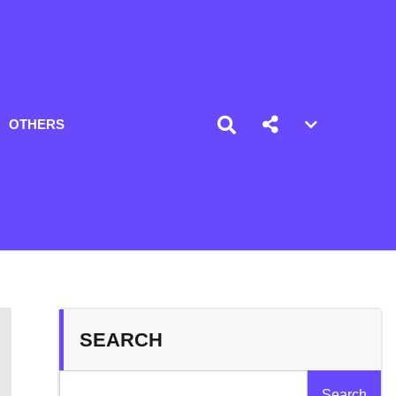
OTHERS
Account
menu
toggle
SEARCH
Search