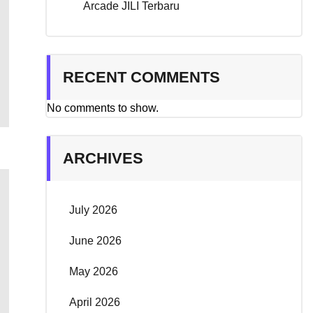
Arcade JILI Terbaru
RECENT COMMENTS
No comments to show.
ARCHIVES
July 2026
June 2026
May 2026
April 2026