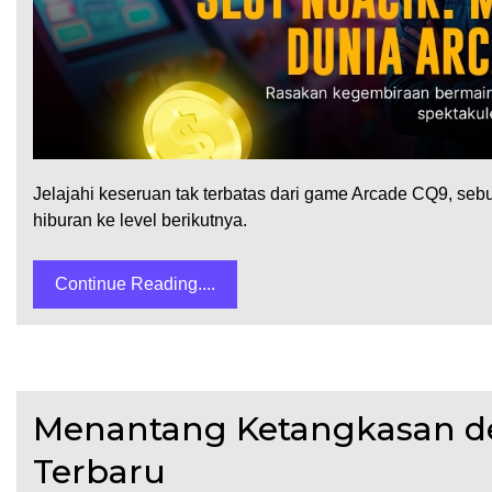
Jelajahi keseruan tak terbatas dari game Arcade CQ9, 
hiburan ke level berikutnya.
Continue Reading....
Menantang Ketangkasan d
Terbaru