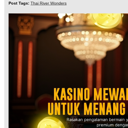
Post Tags:
Thai River Wonders