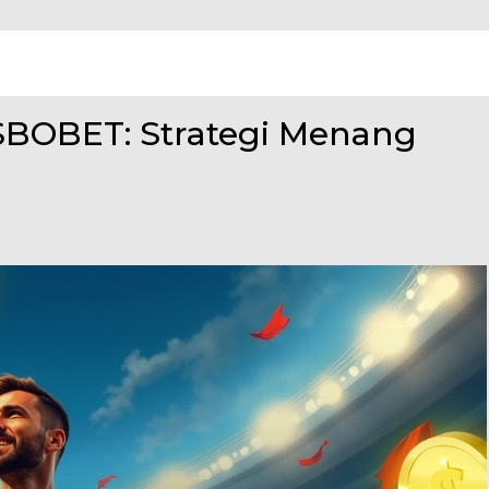
SBOBET: Strategi Menang