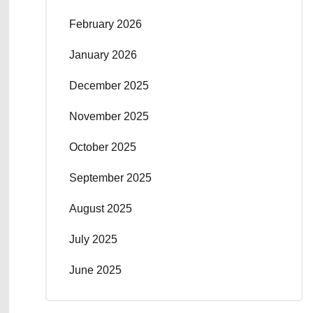
February 2026
January 2026
December 2025
November 2025
October 2025
September 2025
August 2025
July 2025
June 2025