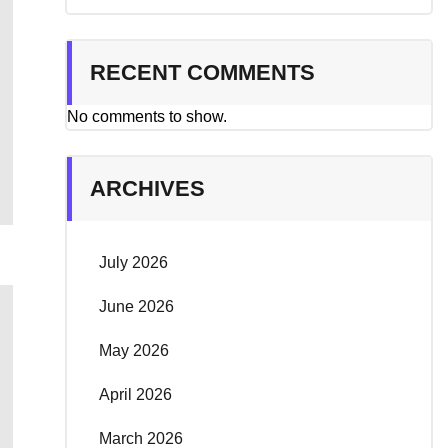
RECENT COMMENTS
No comments to show.
ARCHIVES
July 2026
June 2026
May 2026
April 2026
March 2026