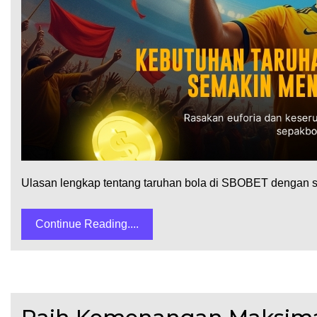
Ulasan lengkap tentang taruhan bola di SBOBET dengan st
Continue Reading....