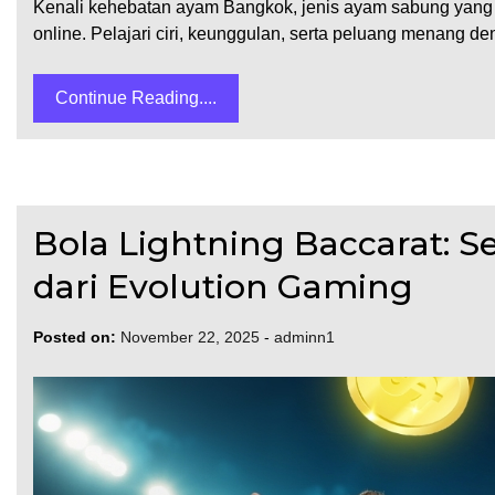
Kenali kehebatan ayam Bangkok, jenis ayam sabung yang 
online. Pelajari ciri, keunggulan, serta peluang menang 
Continue Reading....
Bola Lightning Baccarat: S
dari Evolution Gaming
Posted on:
November 22, 2025
-
adminn1