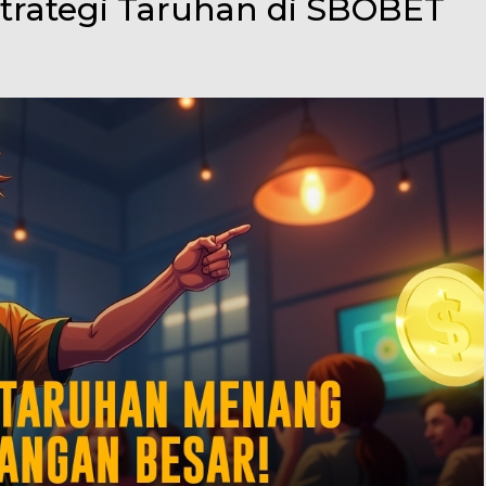
Strategi Taruhan di SBOBET