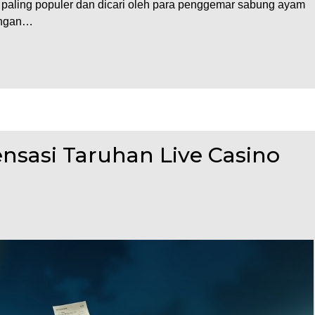
paling populer dan dicari oleh para penggemar sabung ayam
dengan…
ensasi Taruhan Live Casino