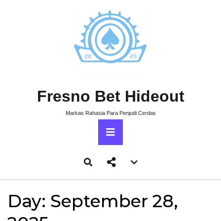
Skip
to
content
Fresno Bet Hideout
Markas Rahasia Para Penjudi Cerdas
Primary
Menu
Account
menu
toggle
Day:
September 28,