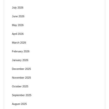
July 2026
June 2026
May 2026
April 2026
March 2026
February 2026
January 2026
December 2025
November 2025
October 2025
September 2025
August 2025