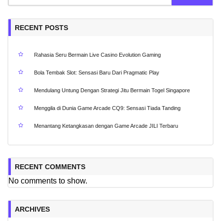
RECENT POSTS
Rahasia Seru Bermain Live Casino Evolution Gaming
Bola Tembak Slot: Sensasi Baru Dari Pragmatic Play
Mendulang Untung Dengan Strategi Jitu Bermain Togel Singapore
Menggila di Dunia Game Arcade CQ9: Sensasi Tiada Tanding
Menantang Ketangkasan dengan Game Arcade JILI Terbaru
RECENT COMMENTS
No comments to show.
ARCHIVES