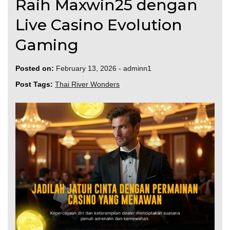
Raih Maxwin25 dengan
Live Casino Evolution
Gaming
Posted on:
February 13, 2026
-
adminn1
Post Tags:
Thai River Wonders