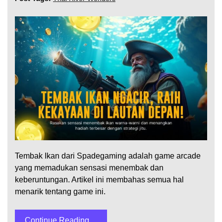
Tembak Ikan dari Spadegaming adalah game arcade
yang memadukan sensasi menembak dan
keberuntungan. Artikel ini membahas semua hal
menarik tentang game ini.
Continue Reading....