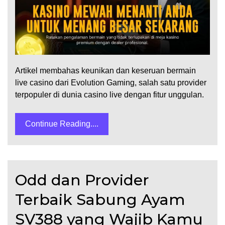
Artikel membahas keunikan dan keseruan bermain
live casino dari Evolution Gaming, salah satu provider
terpopuler di dunia casino live dengan fitur unggulan.
Continue Reading....
Odd dan Provider
Terbaik Sabung Ayam
SV388 yang Wajib Kamu