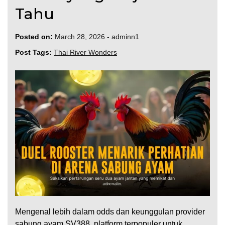
Tahu
Posted on:
March 28, 2026
-
adminn1
Post Tags:
Thai River Wonders
Mengenal lebih dalam odds dan keunggulan provider
sabung ayam SV388, platform terpopuler untuk