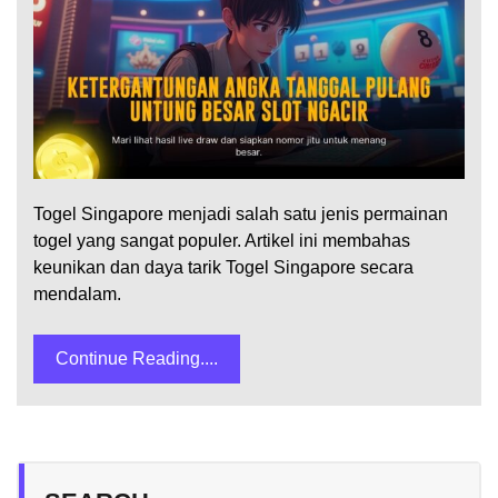
Togel Singapore menjadi salah satu jenis permainan
togel yang sangat populer. Artikel ini membahas
keunikan dan daya tarik Togel Singapore secara
mendalam.
Continue Reading....