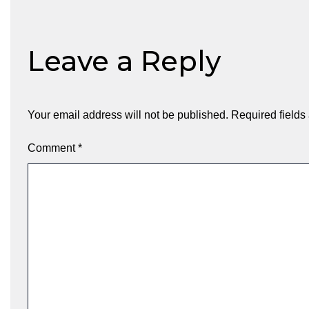
Leave a Reply
Your email address will not be published.
Required field
Comment
*