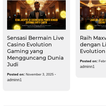
Sensasi Bermain Live
Raih Max
Casino Evolution
dengan L
Gaming yang
Evolutio
Mengguncang Dunia
Posted on:
Febr
Judi
adminn1
-
Posted on:
November 3, 2025
adminn1