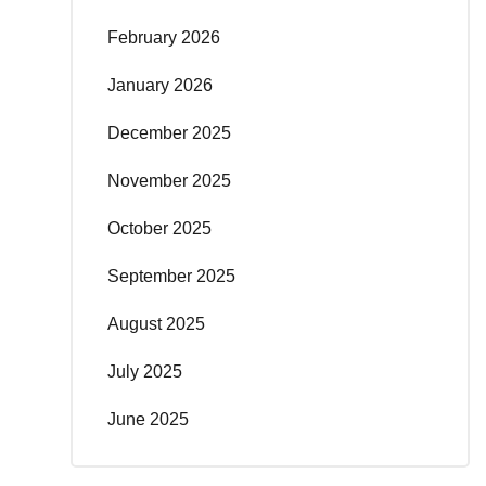
February 2026
January 2026
December 2025
November 2025
October 2025
September 2025
August 2025
July 2025
June 2025