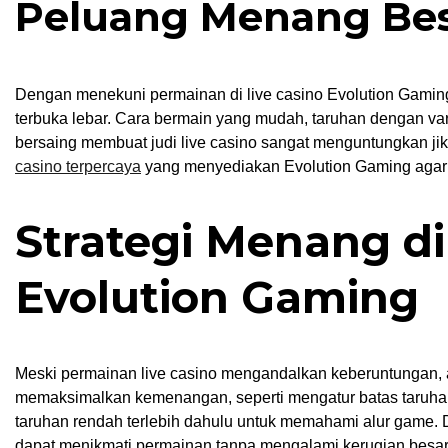
Peluang Menang Be
Dengan menekuni permainan di live casino Evolution Gamin
terbuka lebar. Cara bermain yang mudah, taruhan dengan var
bersaing membuat judi live casino sangat menguntungkan jik
casino terpercaya
yang menyediakan Evolution Gaming agar
Strategi Menang di
Evolution Gaming
Meski permainan live casino mengandalkan keberuntungan, 
memaksimalkan kemenangan, seperti mengatur batas taruha
taruhan rendah terlebih dahulu untuk memahami alur game. 
dapat menikmati permainan tanpa mengalami kerugian besar