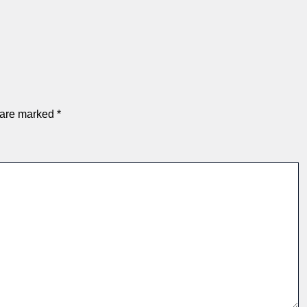
s are marked
*