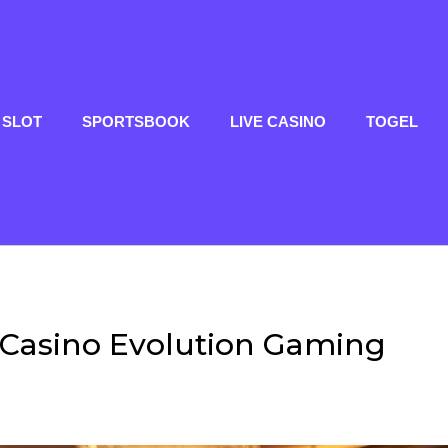
SLOT
SPORTSBOOK
LIVE CASINO
TOGEL
 Casino Evolution Gaming