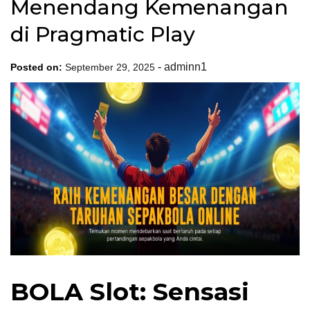
Menendang Kemenangan
di Pragmatic Play
-
adminn1
Posted on:
September 29, 2025
BOLA Slot: Sensasi