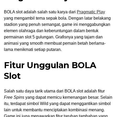
BOLA slot adalah salah satu karya dari
Pragmatic Play
yang mengambil tema sepak bola. Dengan latar belakang
stadion yang penuh semangat, game ini menggabungkan
elemen olahraga dan keberuntungan dalam bentuk
permainan slot 5 gulungan. Grafisnya yang tajam dan
animasi yang smooth membuat pemain betah berlama-
lama menikmati setiap putaran.
Fitur Unggulan BOLA
Slot
Salah satu daya tarik utama dari BOLA slot adalah fitur
Free Spins
yang dapat memicu kemenangan besar. Selain
itu, terdapat simbol Wild yang dapat menggantikan simbol
lain untuk membantu menciptakan kombinasi menang.
Game ini juga menawarkan fitur taruhan tambahan yang