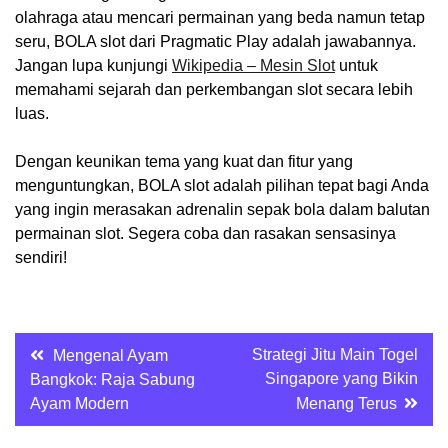
olahraga atau mencari permainan yang beda namun tetap
seru, BOLA slot dari Pragmatic Play adalah jawabannya.
Jangan lupa kunjungi
Wikipedia – Mesin Slot
untuk
memahami sejarah dan perkembangan slot secara lebih
luas.
Dengan keunikan tema yang kuat dan fitur yang
menguntungkan, BOLA slot adalah pilihan tepat bagi Anda
yang ingin merasakan adrenalin sepak bola dalam balutan
permainan slot. Segera coba dan rasakan sensasinya
sendiri!
Post
Strategi Jitu Main Togel
Mengenal Ayam
Singapore yang Bikin
Bangkok: Raja Sabung
navigation
Ayam Modern
Menang Terus