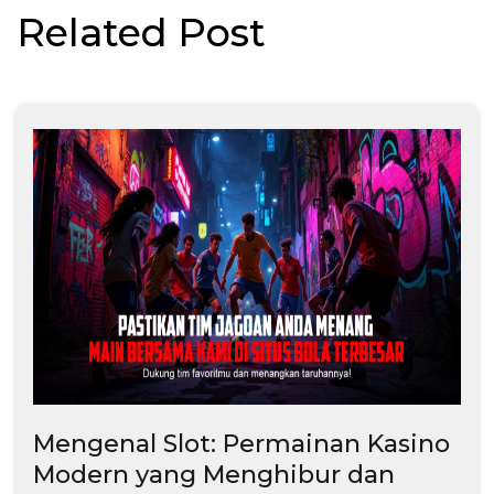
Related Post
Mengenal Slot: Permainan Kasino
Modern yang Menghibur dan