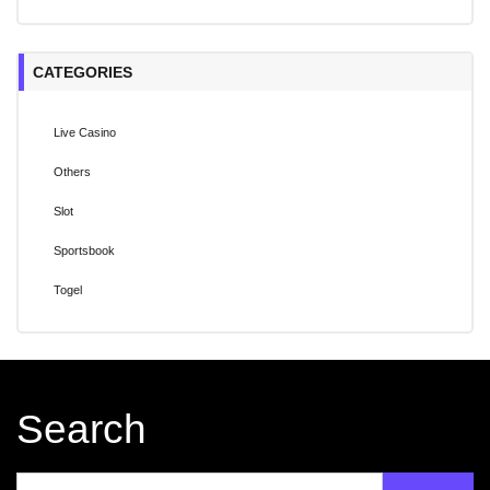
CATEGORIES
Live Casino
Others
Slot
Sportsbook
Togel
Search
Search