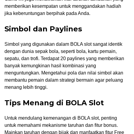
memberikan kesempatan untuk menggandakan hadiah
jika keberuntungan berpihak pada Anda.
Simbol dan Paylines
Simbol yang digunakan dalam BOLA slot sangat identik
dengan dunia sepak bola, seperti bola, kartu pemain,
sepatu, dan trofi. Terdapat 20 paylines yang memberikan
banyak kemungkinan hasil kombinasi yang
menguntungkan. Mengetahui pola dan nilai simbol akan
membantu pemain dalam strategi bermain agar peluang
menang lebih tinggi.
Tips Menang di BOLA Slot
Untuk mendulang kemenangan di BOLA slot, penting
untuk memahami mekanisme taruhan dan fitur bonus.
Mainkan taruhan dengan bijak dan manfaatkan fitur Free