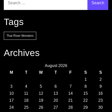
for:
Tags
Thai River Wonders
Archives
August 2026
M
T
W
T
F
S
S
1
2
3
4
5
6
7
8
9
10
11
12
13
14
15
16
17
18
19
20
21
22
23
24
25
26
27
28
29
30