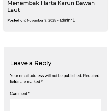
Menembak Harta Karun Bawah
Laut
-
adminn1
Posted on:
November 9, 2025
Leave a Reply
Your email address will not be published.
Required
fields are marked
*
Comment
*