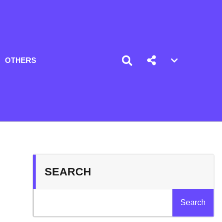
OTHERS
Account
menu
toggle
SEARCH
Search