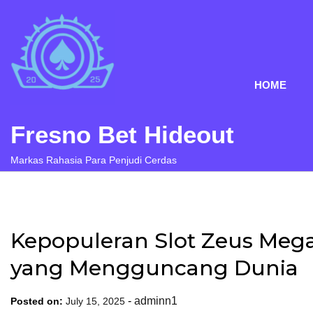
Skip
to
content
HOME
Fresno Bet Hideout
Markas Rahasia Para Penjudi Cerdas
Kepopuleran Slot Zeus Mega
yang Mengguncang Dunia
-
adminn1
Posted on:
July 15, 2025