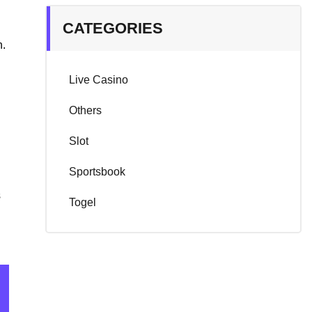
CATEGORIES
.
Live Casino
Others
Slot
Sportsbook
s
Togel