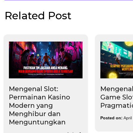
navigation
Related Post
Mengenal Slot:
Mengenal
Permainan Kasino
Game Slot
Modern yang
Pragmatic
Menghibur dan
Posted on:
April
Menguntungkan