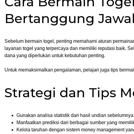
Cara Bermain Toge
Bertanggung Jawa
Sebelum bermain togel, penting memahami aturan permainan d
layanan togel yang terpercaya dan memiliki reputasi baik. 
dana yang diperlukan untuk kebutuhan penting.
Untuk memaksimalkan pengalaman, pelajari juga tips berma
Strategi dan Tips 
Gunakan analisa statistik dari hasil undian sebelumny
Manfaatkan prediksi dari berbagai sumber yang memiliki
Kelola taruhan dengan sistem money management yang 