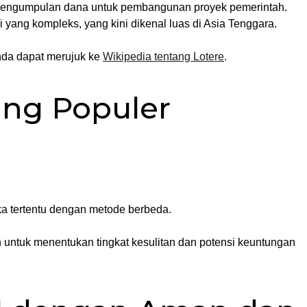
 pengumpulan dana untuk pembangunan proyek pemerintah.
yang kompleks, yang kini dikenal luas di Asia Tenggara.
Anda dapat merujuk ke
Wikipedia tentang Lotere
.
ang Populer
a tertentu dengan metode berbeda.
n untuk menentukan tingkat kesulitan dan potensi keuntungan