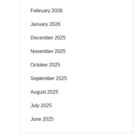
February 2026
January 2026
December 2025
November 2025
October 2025
September 2025
August 2025
July 2025
June 2025