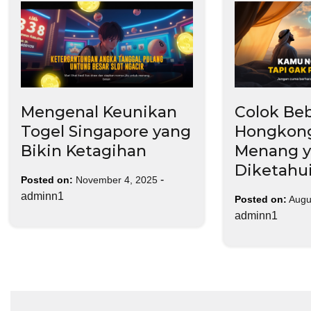
Mengenal Keunikan
Colok Beb
Togel Singapore yang
Hongkong
Bikin Ketagihan
Menang y
Diketahu
-
Posted on:
November 4, 2025
adminn1
Posted on:
Augu
adminn1