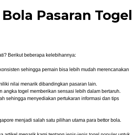
 Bola Pasaran Togel
ti? Berikut beberapa kelebihannya:
konsisten sehingga pemain bisa lebih mudah merencanakan
iki nilai menarik dibandingkan pasaran lain.
angka togel memberikan sensasi lebih dalam bertaruh.
ah sehingga menyediakan pertukaran informasi dan tips
gapore menjadi salah satu pilihan utama para bettor bola.
ga artikel menarik kami tentang
jenis-jenis togel populer
untuk