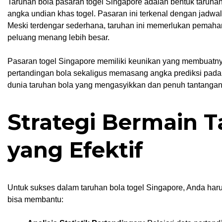
Taruhan bola pasaran togel Singapore adalah bentuk taru
angka undian khas togel. Pasaran ini terkenal dengan jadw
Meski terdengar sederhana, taruhan ini memerlukan pemahama
peluang menang lebih besar.
Pasaran togel Singapore memiliki keunikan yang membuatnya 
pertandingan bola sekaligus memasang angka prediksi pada 
dunia taruhan bola yang mengasyikkan dan penuh tantangan
Strategi Bermain 
yang Efektif
Untuk sukses dalam taruhan bola togel Singapore, Anda haru
bisa membantu: