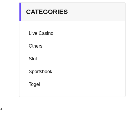
CATEGORIES
Live Casino
Others
Slot
Sportsbook
Togel
si