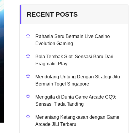
RECENT POSTS
Rahasia Seru Bermain Live Casino
Evolution Gaming
Bola Tembak Slot: Sensasi Baru Dari
Pragmatic Play
Mendulang Untung Dengan Strategi Jitu
Bermain Togel Singapore
Menggila di Dunia Game Arcade CQ9:
Sensasi Tiada Tanding
Menantang Ketangkasan dengan Game
Arcade JILI Terbaru