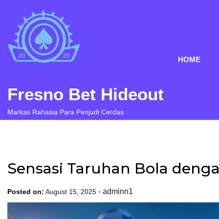
Skip
to
content
HOME
Fresno Bet Hideout
Markas Rahasia Para Penjudi Cerdas
Sensasi Taruhan Bola denga
-
adminn1
Posted on:
August 15, 2025