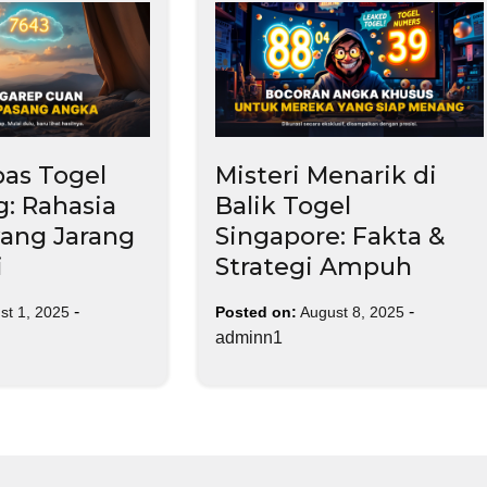
as Togel
Misteri Menarik di
: Rahasia
Balik Togel
ang Jarang
Singapore: Fakta &
i
Strategi Ampuh
-
-
st 1, 2025
Posted on:
August 8, 2025
adminn1