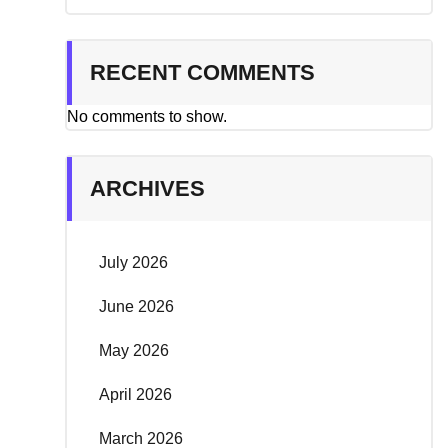
RECENT COMMENTS
No comments to show.
ARCHIVES
July 2026
June 2026
May 2026
April 2026
March 2026