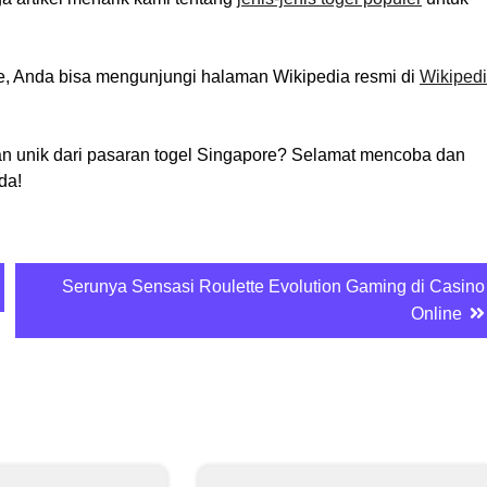
e, Anda bisa mengunjungi halaman Wikipedia resmi di
Wikiped
n unik dari pasaran togel Singapore? Selamat mencoba dan
da!
Serunya Sensasi Roulette Evolution Gaming di Casino
Online