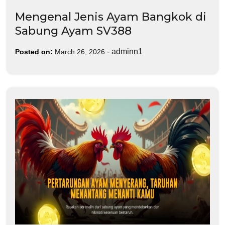
Mengenal Jenis Ayam Bangkok di
Sabung Ayam SV388
-
adminn1
Posted on:
March 26, 2026