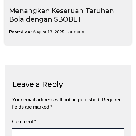
Menangkan Keseruan Taruhan
Bola dengan SBOBET
-
adminn1
Posted on:
August 13, 2025
Leave a Reply
Your email address will not be published.
Required
fields are marked
*
Comment
*