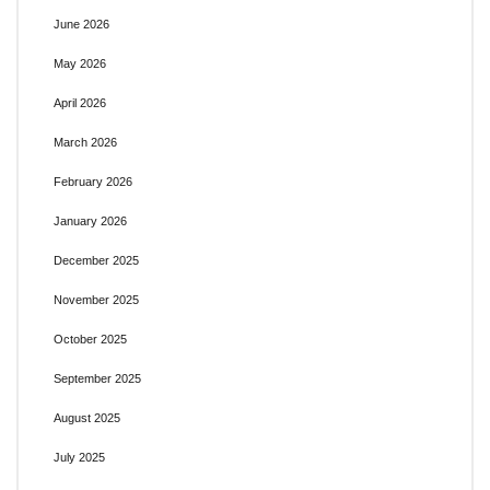
June 2026
May 2026
April 2026
March 2026
February 2026
January 2026
December 2025
November 2025
October 2025
September 2025
August 2025
July 2025