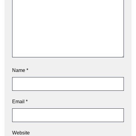
Name
*
Email
*
Website