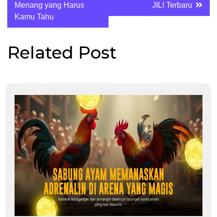
navigation
Menang yang Harus
JILI Terbaru
Kamu Tahu
Related Post