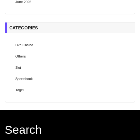
June 2025
CATEGORIES
Live Casino
Others
Slot
Sportsbook
Togel
Search