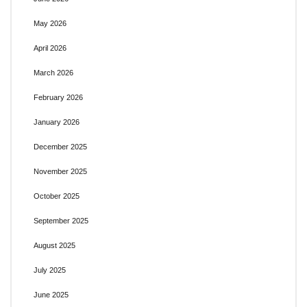
May 2026
April 2026
March 2026
February 2026
January 2026
December 2025
November 2025
October 2025
September 2025
August 2025
July 2025
June 2025