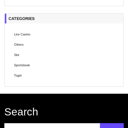
CATEGORIES
Live Casino
Others
Slot
Sportsbook
Togel
Search
Search