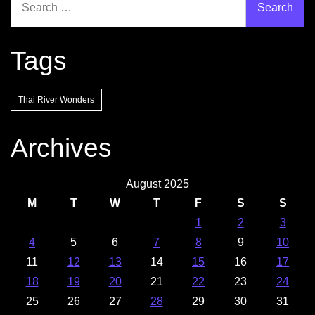
for:
Tags
Thai River Wonders
Archives
August 2025
M
T
W
T
F
S
S
1
2
3
4
5
6
7
8
9
10
11
12
13
14
15
16
17
18
19
20
21
22
23
24
25
26
27
28
29
30
31