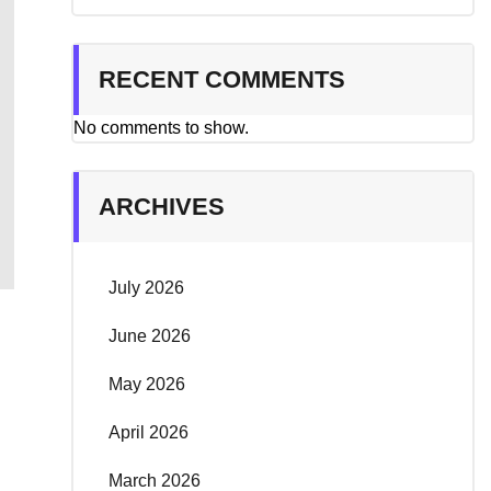
RECENT COMMENTS
No comments to show.
ARCHIVES
July 2026
June 2026
May 2026
April 2026
March 2026