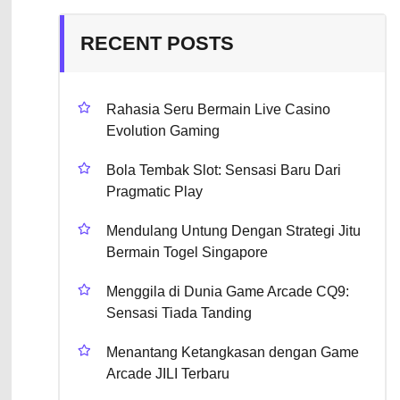
RECENT POSTS
Rahasia Seru Bermain Live Casino
Evolution Gaming
Bola Tembak Slot: Sensasi Baru Dari
Pragmatic Play
Mendulang Untung Dengan Strategi Jitu
Bermain Togel Singapore
Menggila di Dunia Game Arcade CQ9:
Sensasi Tiada Tanding
Menantang Ketangkasan dengan Game
Arcade JILI Terbaru