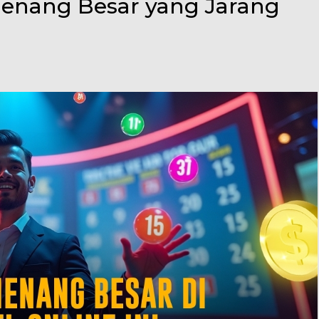
Menang Besar yang Jarang