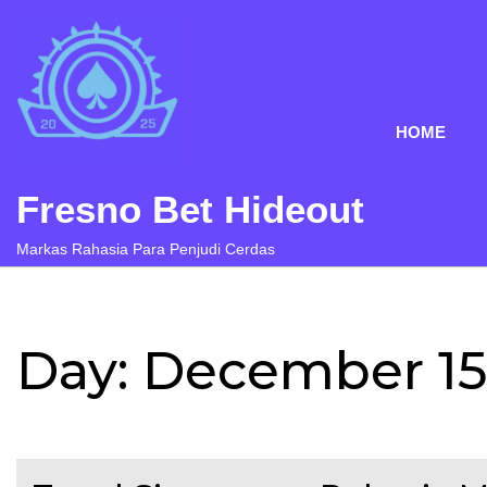
Skip
to
content
HOME
Fresno Bet Hideout
Markas Rahasia Para Penjudi Cerdas
Day:
December 15