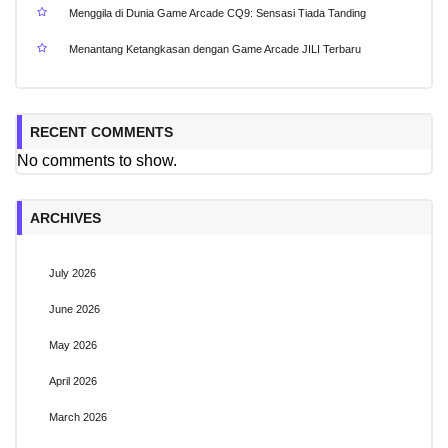
Menggila di Dunia Game Arcade CQ9: Sensasi Tiada Tanding
Menantang Ketangkasan dengan Game Arcade JILI Terbaru
RECENT COMMENTS
No comments to show.
ARCHIVES
July 2026
June 2026
May 2026
April 2026
March 2026