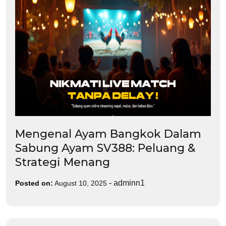
Mengenal Ayam Bangkok Dalam
Sabung Ayam SV388: Peluang &
Strategi Menang
-
adminn1
Posted on:
August 10, 2025