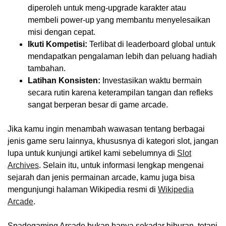
diperoleh untuk meng-upgrade karakter atau
membeli power-up yang membantu menyelesaikan
misi dengan cepat.
Ikuti Kompetisi:
Terlibat di leaderboard global untuk
mendapatkan pengalaman lebih dan peluang hadiah
tambahan.
Latihan Konsisten:
Investasikan waktu bermain
secara rutin karena keterampilan tangan dan refleks
sangat berperan besar di game arcade.
Jika kamu ingin menambah wawasan tentang berbagai
jenis game seru lainnya, khususnya di kategori slot, jangan
lupa untuk kunjungi artikel kami sebelumnya di
Slot
Archives
. Selain itu, untuk informasi lengkap mengenai
sejarah dan jenis permainan arcade, kamu juga bisa
mengunjungi halaman Wikipedia resmi di
Wikipedia
Arcade
.
Spadegaming Arcade bukan hanya sekadar hiburan, tetapi