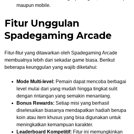
maupun mobile.
Fitur Unggulan
Spadegaming Arcade
Fitur-fitur yang ditawarkan oleh Spadegaming Arcade
membuatnya lebih dari sekadar game biasa. Berikut
beberapa keunggulan yang wajib diketahui:
Mode Multi-level:
Pemain dapat mencoba berbagai
level mulai dari yang mudah hingga tingkat sulit
dengan rintangan yang semakin menantang.
Bonus Rewards:
Setiap misi yang berhasil
diselesaikan biasanya mendapatkan hadiah berupa
koin atau item khusus yang bisa digunakan untuk
meningkatkan kemampuan karakter.
Leaderboard Kompetitif:
Fitur ini memungkinkan