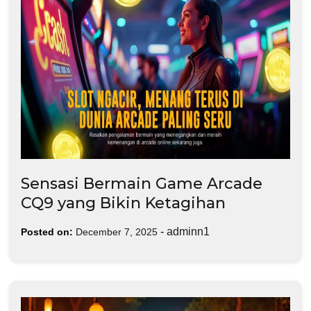
Sensasi Bermain Game Arcade
CQ9 yang Bikin Ketagihan
-
adminn1
Posted on:
December 7, 2025