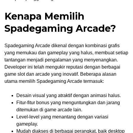
Kenapa Memilih
Spadegaming Arcade?
Spadegaming Arcade dikenal dengan kombinasi grafis
yang memukau dan gameplay yang halus, membuat setiap
tantangan menjadi pengalaman yang menyenangkan.
Developer ini telah mengukir reputasi dengan berbagai
game slot dan arcade yang inovatif. Beberapa alasan
utama memilih Spadegaming Arcade termasuk:
Desain visual yang atraktif dengan animasi halus.
Fitur-fitur bonus yang menguntungkan dan jarang
ditemukan di game arcade lain.
Level-level yang menantang dengan variasi
gameplay.
Mudah diakses di berbagai perangkat, baik desktop