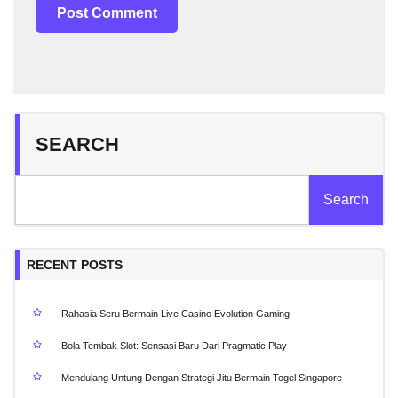
SEARCH
Search
RECENT POSTS
Rahasia Seru Bermain Live Casino Evolution Gaming
Bola Tembak Slot: Sensasi Baru Dari Pragmatic Play
Mendulang Untung Dengan Strategi Jitu Bermain Togel Singapore