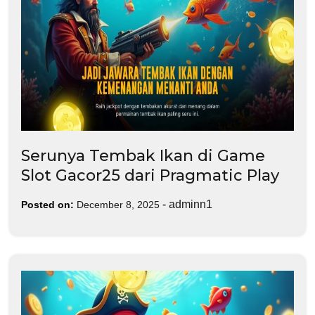
Serunya Tembak Ikan di Game
Slot Gacor25 dari Pragmatic Play
-
adminn1
Posted on:
December 8, 2025