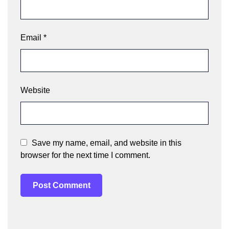
Email
*
Website
Save my name, email, and website in this
browser for the next time I comment.