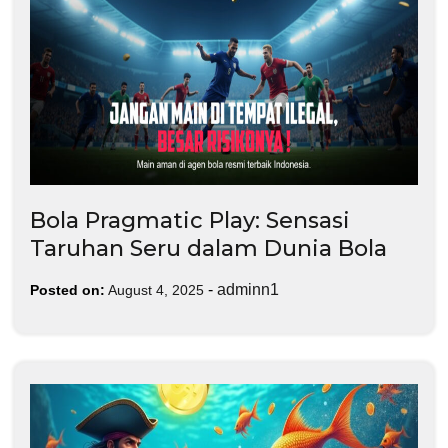
Bola Pragmatic Play: Sensasi
Taruhan Seru dalam Dunia Bola
-
adminn1
Posted on:
August 4, 2025