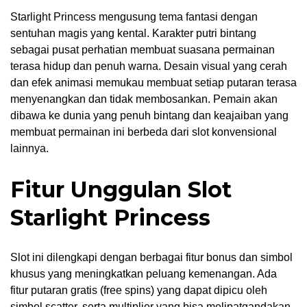
Starlight Princess mengusung tema fantasi dengan
sentuhan magis yang kental. Karakter putri bintang
sebagai pusat perhatian membuat suasana permainan
terasa hidup dan penuh warna. Desain visual yang cerah
dan efek animasi memukau membuat setiap putaran terasa
menyenangkan dan tidak membosankan. Pemain akan
dibawa ke dunia yang penuh bintang dan keajaiban yang
membuat permainan ini berbeda dari slot konvensional
lainnya.
Fitur Unggulan Slot
Starlight Princess
Slot ini dilengkapi dengan berbagai fitur bonus dan simbol
khusus yang meningkatkan peluang kemenangan. Ada
fitur putaran gratis (free spins) yang dapat dipicu oleh
simbol scatter, serta multiplier yang bisa melipatgandakan