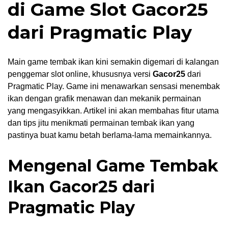
di Game Slot Gacor25
dari Pragmatic Play
Main game tembak ikan kini semakin digemari di kalangan
penggemar slot online, khususnya versi
Gacor25
dari
Pragmatic Play. Game ini menawarkan sensasi menembak
ikan dengan grafik menawan dan mekanik permainan
yang mengasyikkan. Artikel ini akan membahas fitur utama
dan tips jitu menikmati permainan tembak ikan yang
pastinya buat kamu betah berlama-lama memainkannya.
Mengenal Game Tembak
Ikan Gacor25 dari
Pragmatic Play