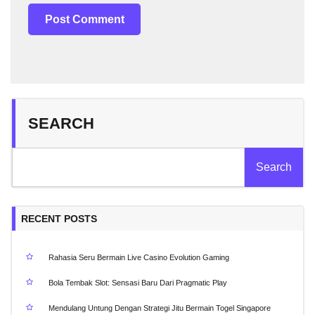
SEARCH
Search
RECENT POSTS
Rahasia Seru Bermain Live Casino Evolution Gaming
Bola Tembak Slot: Sensasi Baru Dari Pragmatic Play
Mendulang Untung Dengan Strategi Jitu Bermain Togel Singapore