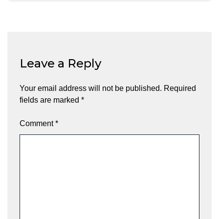
Leave a Reply
Your email address will not be published.
Required
fields are marked
*
Comment
*