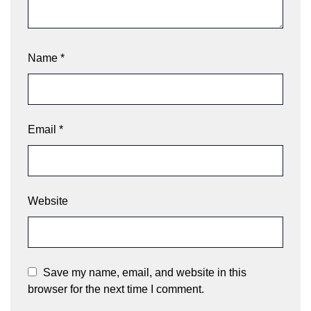
Name
*
Email
*
Website
Save my name, email, and website in this
browser for the next time I comment.