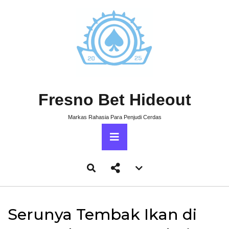
Skip
to
content
Fresno Bet Hideout
Markas Rahasia Para Penjudi Cerdas
Primary
Menu
Account
menu
toggle
Serunya Tembak Ikan di