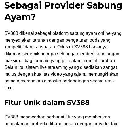
Sebagai Provider Sabung
Ayam?
SV388 dikenal sebagai platform sabung ayam online yang
menyediakan taruhan dengan pengaturan odds yang
kompetitif dan transparan. Odds di SV388 biasanya
dikemas sedemikian rupa sehingga memberi keuntungan
maksimal bagi pemain yang jeli dalam memilih taruhan.
Selain itu, sistem live streaming yang disediakan sangat
mulus dengan kualitas video yang tajam, memungkinkan
pemain merasakan atmosfer pertandingan secara real-
time.
Fitur Unik dalam SV388
SV388 menawarkan berbagai fitur yang memberikan
pengalaman berbeda dibandingkan dengan provider lain.