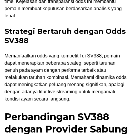
time. Kejelasan dan transparansi odds ini membantu
pemain membuat keputusan berdasarkan analisis yang
tepat.
Strategi Bertaruh dengan Odds
SV388
Memanfaatkan odds yang kompetitif di SV388, pemain
dapat menerapkan beberapa strategi seperti taruhan
penuh pada ayam dengan performa terbaik atau
melakukan taruhan kombinasi. Memahami dinamika odds
dapat meningkatkan peluang menang signifikan, apalagi
dengan adanya fitur live streaming untuk mengamati
kondisi ayam secara langsung.
Perbandingan SV388
dengan Provider Sabung