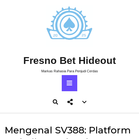
Skip
to
content
Fresno Bet Hideout
Markas Rahasia Para Penjudi Cerdas
Primary
Menu
Account
menu
toggle
Mengenal SV388: Platform