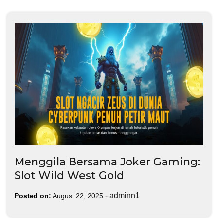
Menggila Bersama Joker Gaming:
Slot Wild West Gold
-
adminn1
Posted on:
August 22, 2025