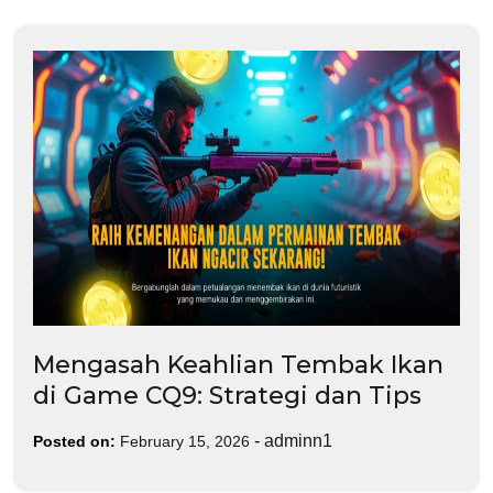
Mengasah Keahlian Tembak Ikan
di Game CQ9: Strategi dan Tips
-
adminn1
Posted on:
February 15, 2026