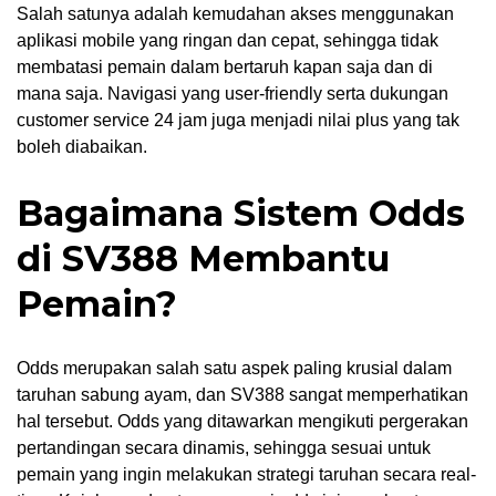
Salah satunya adalah kemudahan akses menggunakan
aplikasi mobile yang ringan dan cepat, sehingga tidak
membatasi pemain dalam bertaruh kapan saja dan di
mana saja. Navigasi yang user-friendly serta dukungan
customer service 24 jam juga menjadi nilai plus yang tak
boleh diabaikan.
Bagaimana Sistem Odds
di SV388 Membantu
Pemain?
Odds merupakan salah satu aspek paling krusial dalam
taruhan sabung ayam, dan SV388 sangat memperhatikan
hal tersebut. Odds yang ditawarkan mengikuti pergerakan
pertandingan secara dinamis, sehingga sesuai untuk
pemain yang ingin melakukan strategi taruhan secara real-