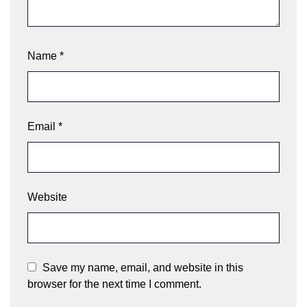
Name
*
Email
*
Website
Save my name, email, and website in this
browser for the next time I comment.