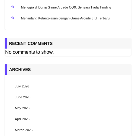
Menggila di Dunia Game Arcade CQ9: Sensasi Tiada Tanding
Menantang Ketangkasan dengan Game Arcade JILI Terbaru
RECENT COMMENTS
No comments to show.
ARCHIVES
July 2026
June 2026
May 2026
April 2026
March 2026