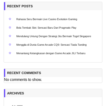
RECENT POSTS
Rahasia Seru Bermain Live Casino Evolution Gaming
Bola Tembak Slot: Sensasi Baru Dari Pragmatic Play
Mendulang Untung Dengan Strategi Jitu Bermain Togel Singapore
Menggila di Dunia Game Arcade CQ9: Sensasi Tiada Tanding
Menantang Ketangkasan dengan Game Arcade JILI Terbaru
RECENT COMMENTS
No comments to show.
ARCHIVES