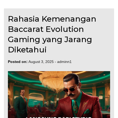
Rahasia Kemenangan
Baccarat Evolution
Gaming yang Jarang
Diketahui
Posted on:
August 3, 2025
-
adminn1