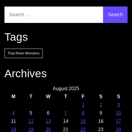
Search
for:
Tags
Thai River Wonders
Archives
August 2025
M
T
W
T
F
S
S
1
2
3
4
5
6
7
8
9
10
11
12
13
14
15
16
17
18
19
20
21
22
23
24