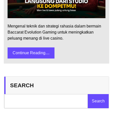
Mengenal teknik dan strategi rahasia dalam bermain
Baccarat Evolution Gaming untuk meningkatkan
peluang menang di live casino.
Continue Reading....
SEARCH
Search