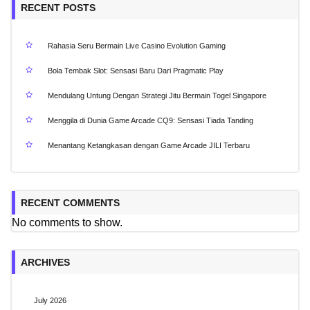
RECENT POSTS
Rahasia Seru Bermain Live Casino Evolution Gaming
Bola Tembak Slot: Sensasi Baru Dari Pragmatic Play
Mendulang Untung Dengan Strategi Jitu Bermain Togel Singapore
Menggila di Dunia Game Arcade CQ9: Sensasi Tiada Tanding
Menantang Ketangkasan dengan Game Arcade JILI Terbaru
RECENT COMMENTS
No comments to show.
ARCHIVES
July 2026