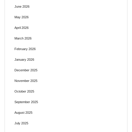
June 2026
May 2026
April 2026
March 2026
February 2026
January 2026
December 2025
November 2025
October 2025
September 2025
August 2025
July 2025