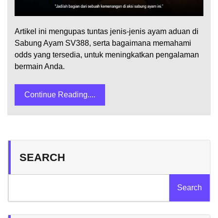
Artikel ini mengupas tuntas jenis-jenis ayam aduan di
Sabung Ayam SV388, serta bagaimana memahami
odds yang tersedia, untuk meningkatkan pengalaman
bermain Anda.
Continue Reading....
SEARCH
Search