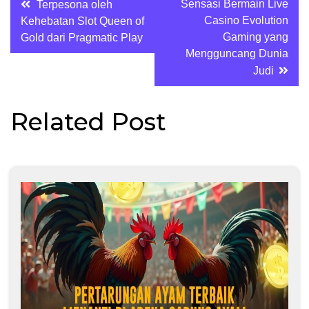
Post
Sensasi Bermain Live
Terpesona oleh
Casino Evolution
Kehebatan Slot Queen of
navigation
Gaming yang
Gold dari Pragmatic Play
Mengguncang Dunia
Judi
Related Post