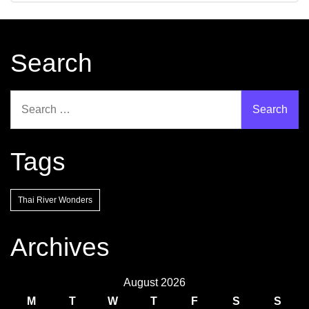
Search
Search
for:
Tags
Thai River Wonders
Archives
August 2026
M
T
W
T
F
S
S