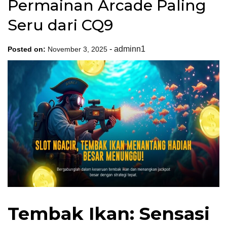
Permainan Arcade Paling
Seru dari CQ9
-
adminn1
Posted on:
November 3, 2025
Tembak Ikan: Sensasi