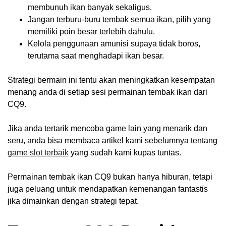
membunuh ikan banyak sekaligus.
Jangan terburu-buru tembak semua ikan, pilih yang
memiliki poin besar terlebih dahulu.
Kelola penggunaan amunisi supaya tidak boros,
terutama saat menghadapi ikan besar.
Strategi bermain ini tentu akan meningkatkan kesempatan
menang anda di setiap sesi permainan tembak ikan dari
CQ9.
Jika anda tertarik mencoba game lain yang menarik dan
seru, anda bisa membaca artikel kami sebelumnya tentang
game slot terbaik
yang sudah kami kupas tuntas.
Permainan tembak ikan CQ9 bukan hanya hiburan, tetapi
juga peluang untuk mendapatkan kemenangan fantastis
jika dimainkan dengan strategi tepat.