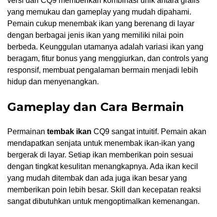
versi dari CQ9 memberikan kombinasi unik antara grafis
yang memukau dan gameplay yang mudah dipahami.
Pemain cukup menembak ikan yang berenang di layar
dengan berbagai jenis ikan yang memiliki nilai poin
berbeda. Keunggulan utamanya adalah variasi ikan yang
beragam, fitur bonus yang menggiurkan, dan controls yang
responsif, membuat pengalaman bermain menjadi lebih
hidup dan menyenangkan.
Gameplay dan Cara Bermain
Permainan
tembak ikan
CQ9 sangat intuitif. Pemain akan
mendapatkan senjata untuk menembak ikan-ikan yang
bergerak di layar. Setiap ikan memberikan poin sesuai
dengan tingkat kesulitan menangkapnya. Ada ikan kecil
yang mudah ditembak dan ada juga ikan besar yang
memberikan poin lebih besar. Skill dan kecepatan reaksi
sangat dibutuhkan untuk mengoptimalkan kemenangan.