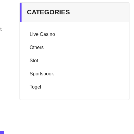
CATEGORIES
t
Live Casino
Others
Slot
Sportsbook
Togel