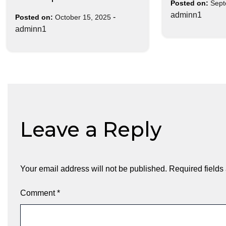
Posted on:
Sept
adminn1
-
Posted on:
October 15, 2025
adminn1
Leave a Reply
Your email address will not be published.
Required field
Comment
*