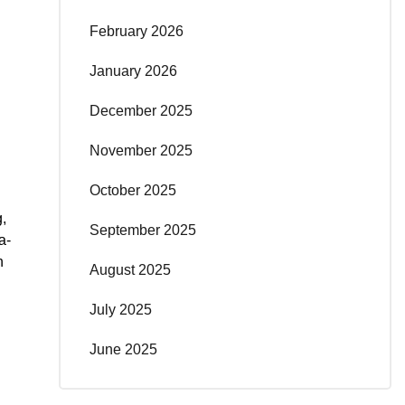
February 2026
January 2026
December 2025
November 2025
October 2025
,
September 2025
a-
n
August 2025
July 2025
June 2025