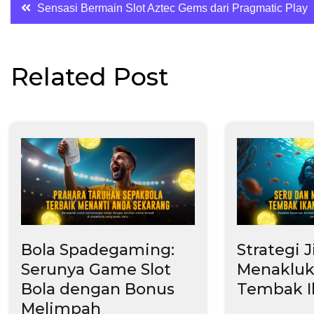
Post
Sensasi Bermain Slot Aztec Gems dari Pragmatic Play
navigation
Related Post
Bola Spadegaming:
Strategi J
Serunya Game Slot
Menaklu
Bola dengan Bonus
Tembak I
Melimpah